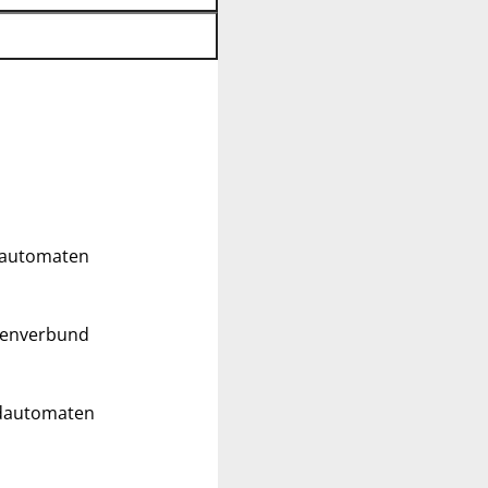
ldautomaten
tenverbund
ldautomaten