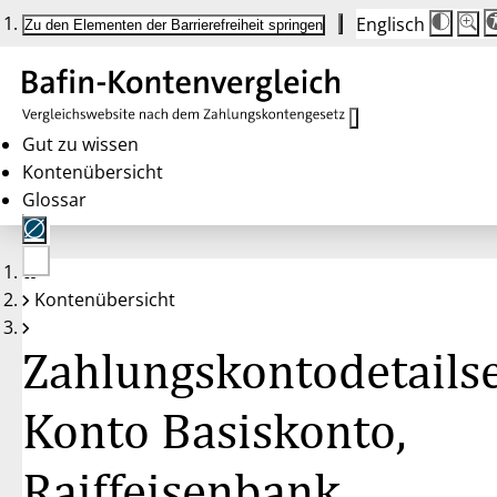
Englisch
Die
Schrif
Zu den Elementen der Barrierefreiheit springen
Schri
100 
wird
bei
Klick
des
Butto
in
Gut zu wissen
25 %
Kontenübersicht
Schrit
zwisc
Glossar
100 
und
200 
angep
Nach
Keine
200 
Kontenübersicht
Konten
wird
gewählt
die
Schri
Zahlungskontodetailse
wiede
auf
100 
zurüc
Konto Basiskonto,
Raiffeisenbank