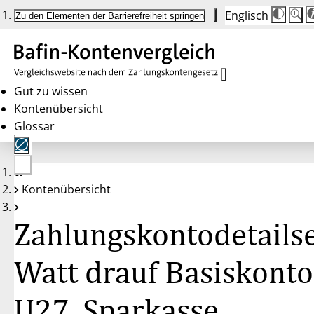
Englisch
Die
Schrif
Zu den Elementen der Barrierefreiheit springen
Schri
100 
wird
bei
Klick
des
Butto
in
Gut zu wissen
25 %
Kontenübersicht
Schrit
zwisc
Glossar
100 
und
200 
angep
Nach
Keine
200 
Kontenübersicht
Konten
wird
gewählt
die
Schri
Zahlungskontodetailse
wiede
auf
100 
zurüc
Watt drauf Basiskonto
U27, Sparkasse