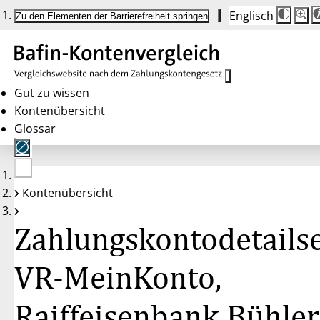
Englisch
Die
Schrif
Zu den Elementen der Barrierefreiheit springen
Schri
100 
wird
bei
Klick
des
Butto
in
Gut zu wissen
25 %
Kontenübersicht
Schrit
zwisc
Glossar
100 
und
200 
angep
Nach
Keine
200 
Kontenübersicht
Konten
wird
gewählt
die
Schri
Zahlungskontodetailse
wiede
auf
100 
zurüc
VR-MeinKonto,
Raiffeisenbank Bühler