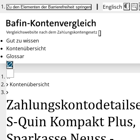
Englisch
Die
Schr
Zu den Elementen der Barrierefreiheit springen
Schr
100
wird
bei
Klic
des
Butt
in
Gut zu wissen
25 
Kontenübersicht
Schr
zwis
Glossar
100
und
200
ange
Nac
Keine
200
Kontenübersicht
Konten
wird
gewählt
die
Schr
Zahlungskontodetailse
wied
auf
100
zurü
S-Quin Kompakt Plus,
Sparkasse Neuss -