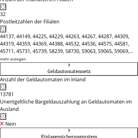
32
Postleitzahlen der Filialen
44137, 44149, 44225, 44229, 44263, 44267, 44287, 44309,
44319, 44359, 44369, 44388, 44532, 44536, 44575, 44581,
45711, 45731, 45739, 58239, 58730, 59063, 59065, 59069,
59071, 59073, 59075, 59077, 59174, 59368, 59423, 59439
mehr anzeigen
Geldautomatennetz
Anzahl der Geldautomaten im Inland
13781
Unentgeltliche Bargeldauszahlung an Geldautomaten im
Ausland
Nein
Einlagensicherungsystem