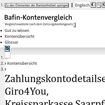
Englisch
Die
Schrif
Zu den Elementen der Barrierefreiheit springen
Schri
100 
wird
bei
Klick
des
Butto
in
Gut zu wissen
25 %
Kontenübersicht
Schrit
zwisc
Glossar
100 
und
200 
angep
Nach
Keine
200 
Kontenübersicht
Konten
wird
gewählt
die
Schri
Zahlungskontodetailse
wiede
auf
100 
zurüc
Giro4You,
Kreissparkasse Saarpf