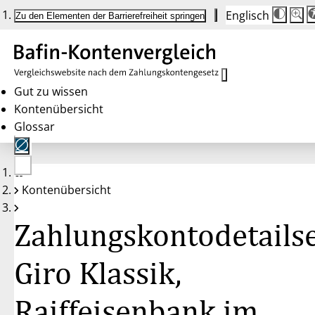
Englisch
Die
Schrif
Zu den Elementen der Barrierefreiheit springen
Schri
100 
wird
bei
Klick
des
Butto
in
Gut zu wissen
25 %
Kontenübersicht
Schrit
zwisc
Glossar
100 
und
200 
angep
Nach
Keine
200 
Kontenübersicht
Konten
wird
gewählt
die
Schri
Zahlungskontodetailse
wiede
auf
100 
zurüc
Giro Klassik,
Raiffeisenbank im