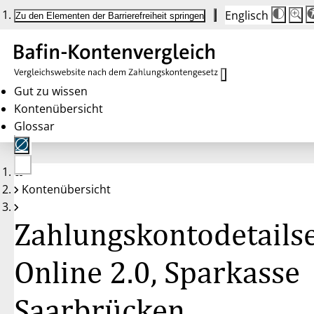
Englisch
Die
Schrif
Zu den Elementen der Barrierefreiheit springen
Schri
100 
wird
bei
Klick
des
Butto
in
Gut zu wissen
25 %
Kontenübersicht
Schrit
zwisc
Glossar
100 
und
200 
angep
Nach
Keine
200 
Kontenübersicht
Konten
wird
gewählt
die
Schri
Zahlungskontodetailse
wiede
auf
100 
zurüc
Online 2.0, Sparkasse
Saarbrücken