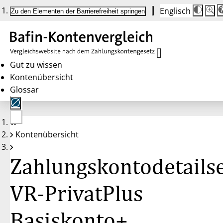
Englisch
Die
Schrif
Zu den Elementen der Barrierefreiheit springen
Schri
100 
wird
bei
Klick
des
Butto
in
Gut zu wissen
25 %
Kontenübersicht
Schrit
zwisc
Glossar
100 
und
200 
angep
Nach
Keine
200 
Kontenübersicht
Konten
wird
gewählt
die
Schri
Zahlungskontodetailse
wiede
auf
100 
zurüc
VR-PrivatPlus
Basiskonto+,