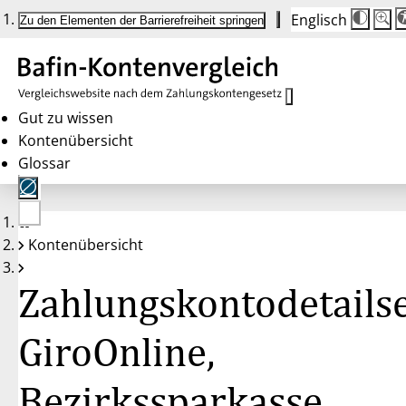
Englisch
Die
Schrif
Zu den Elementen der Barrierefreiheit springen
Schri
100%
wird
bei
Klick
des
Butto
in
Gut zu wissen
25%
Kontenübersicht
Schrit
zwisc
Glossar
100%
und
200%
angep
Nach
Keine
200%
Kontenübersicht
Konten
wird
gewählt
die
Schri
Zahlungskontodetailse
wiede
auf
100%
zurüc
GiroOnline,
Bezirkssparkasse