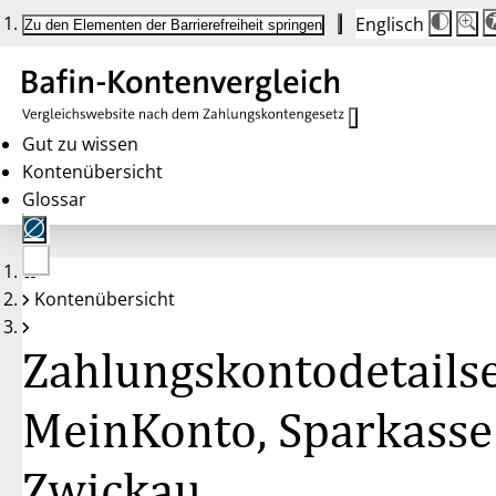
Englisch
Die
Schrif
Zu den Elementen der Barrierefreiheit springen
Schri
100 
wird
bei
Klick
des
Butto
in
Gut zu wissen
25 %
Kontenübersicht
Schrit
zwisc
Glossar
100 
und
200 
angep
Nach
Keine
200 
Kontenübersicht
Konten
wird
gewählt
die
Schri
Zahlungskontodetailse
wiede
auf
100 
zurüc
MeinKonto, Sparkasse
Zwickau