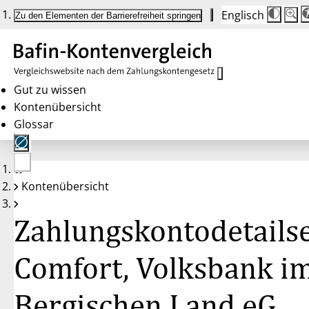
Englisch
Die
Schrif
Zu den Elementen der Barrierefreiheit springen
Schri
100 
wird
bei
Klick
des
Butto
in
Gut zu wissen
25 %
Kontenübersicht
Schrit
zwisc
Glossar
100 
und
200 
angep
Nach
Keine
200 
Kontenübersicht
Konten
wird
gewählt
die
Schri
Zahlungskontodetailse
wiede
auf
100 
zurüc
Comfort, Volksbank i
Bergischen Land eG