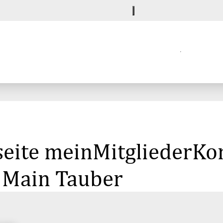
eite meinMitgliederKon
 Main Tauber