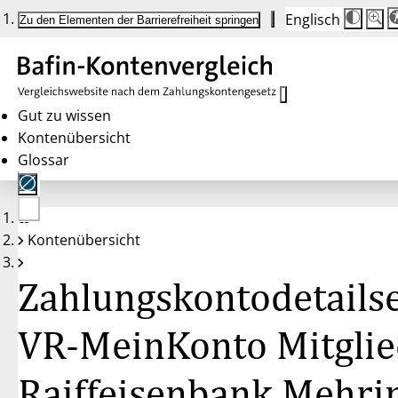
Englisch
Die
Schrif
Zu den Elementen der Barrierefreiheit springen
Schri
100 
wird
bei
Klick
des
Butto
in
Gut zu wissen
25 %
Kontenübersicht
Schrit
zwisc
Glossar
100 
und
200 
angep
Nach
Keine
200 
Kontenübersicht
Konten
wird
gewählt
die
Schri
Zahlungskontodetailse
wiede
auf
100 
zurüc
VR-MeinKonto Mitglie
Raiffeisenbank Mehri