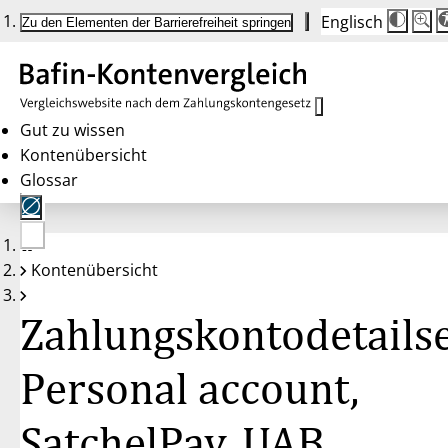
Englisch
Die
Schrif
Zu den Elementen der Barrierefreiheit springen
Schri
100 
wird
bei
Klick
des
Butto
in
Gut zu wissen
25 %
Kontenübersicht
Schrit
zwisc
Glossar
100 
und
200 
angep
Nach
Keine
200 
Kontenübersicht
Konten
wird
gewählt
die
Schri
Zahlungskontodetailse
wiede
auf
100 
zurüc
Personal account,
SatchelPay, UAB