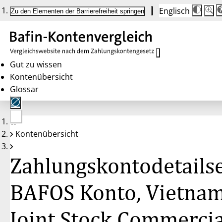
Englisch
Die
Schrif
Zu den Elementen der Barrierefreiheit springen
Schri
100 
wird
bei
Klick
des
Butto
in
Gut zu wissen
25 %
Kontenübersicht
Schrit
zwisc
Glossar
100 
und
200 
angep
Nach
Keine
200 
Kontenübersicht
Konten
wird
gewählt
die
Schri
Zahlungskontodetailse
wiede
auf
100 
zurüc
BAFOS Konto, Vietna
Joint Stock Commercia