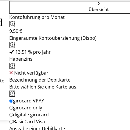
Übersicht
Kontoführung pro Monat
d
9,50 €
Eingeräumte Kontoüberziehung (Dispo)
13,51 % pro Jahr
Habenzins
Nicht verfügbar
Bezeichnung der Debitkarte
te
Bitte wählen Sie eine Karte aus.
girocard VPAY
girocard only
digitale girocard
BasicCard Visa
Ausgabe einer Debitkarte