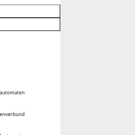
ldautomaten
tenverbund