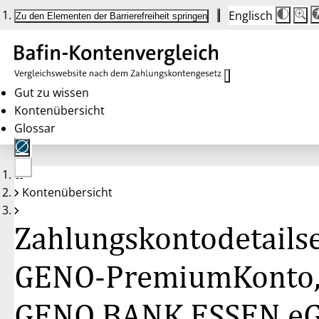
Englisch
Die
Schrif
Zu den Elementen der Barrierefreiheit springen
Schri
100 
wird
bei
Klick
des
Butto
in
Gut zu wissen
25 %
Kontenübersicht
Schrit
zwisc
Glossar
100 
und
200 
angep
Nach
Keine
200 
Kontenübersicht
Konten
wird
gewählt
die
Schri
Zahlungskontodetailse
wiede
auf
100 
zurüc
GENO-PremiumKonto
GENO BANK ESSEN e