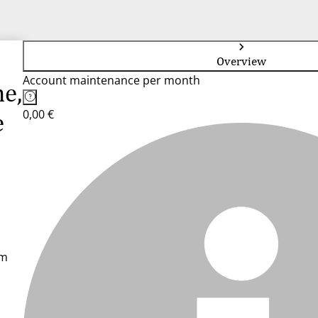
Overview
Account maintenance per month
he,
0,00 €
e
im