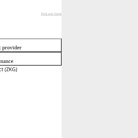
Find out more
t provider
enance
t (ZKG)